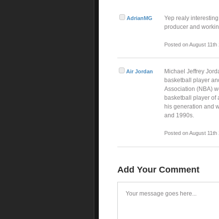
Yep realy interesting
AdrianMG
producer and working
Posted on August 11th
Michael Jeffrey Jord
Air Jordan
basketball player an
Association (NBA) we
basketball player of 
his generation and w
and 1990s.
Posted on August 11th
Add Your Comment