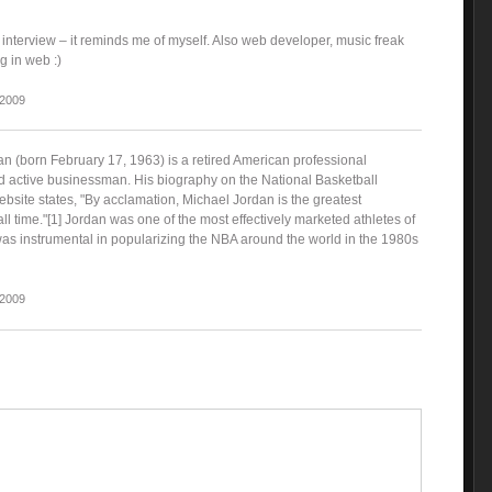
 interview – it reminds me of myself. Also web developer, music freak
 in web :)
 2009
an (born February 17, 1963) is a retired American professional
d active businessman. His biography on the National Basketball
bsite states, "By acclamation, Michael Jordan is the greatest
all time."[1] Jordan was one of the most effectively marketed athletes of
as instrumental in popularizing the NBA around the world in the 1980s
 2009