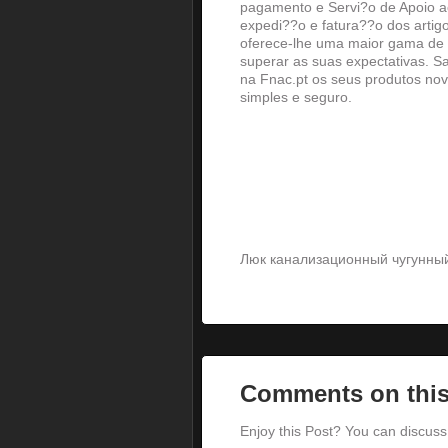
pagamento e Servi?o de Apoio ao
expedi??o e fatura??o dos artig
oferece-lhe uma maior gama de 
superar as suas expectativas. 
na Fnac.pt os seus produtos no
simples e seguro.
Люк канализационный чугунн
Comments on this
Enjoy this Post? You can discuss 