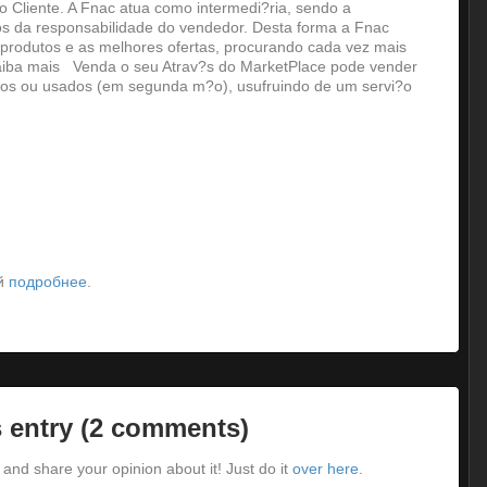
 Cliente. A Fnac atua como intermedi?ria, sendo a
os da responsabilidade do vendedor. Desta forma a Fnac
produtos e as melhores ofertas, procurando cada vez mais
Saiba mais Venda o seu Atrav?s do MarketPlace pode vender
vos ou usados (em segunda m?o), usufruindo de um servi?o
ый
подробнее
.
 entry (2 comments)
and share your opinion about it! Just do it
over here
.