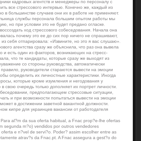
дники кадровых агентств и менеджеры по персоналу с
ить все стрессового интервью. Конечно же, каждый из
но в большинстве случаев они их в работе не применяют.
тельница службы персонала большим опытом работы мы
ю, но при условии это не будет предано огласке.
воссоздать ход стрессового собеседования. Начала она
овалась почему это ее до сих пор ничего не спрашивают,
 из себя отпарировала: «Извините, но это я вас слушаю».
вого агентства сразу же объяснила, что раз она вывела
о и есть один из факторов, возникающих на стресс-
ала, что те кандидаты, которые сразу же выходят из
неуважение со стороны руководства, автоматически
к правило, руководители стараются вывести на эмоции
тобы определить их личностные характеристики. Иногда
просы, которые кроме изумления и негодования у
о в свою очередь только дополняет их портрет личности.
обеседовании, предполагающем стрессовые ситуации,
ичать и при возможности попытаться вывести на эмоции
оможет в достижении заветной вакантной должности.
ном кипре для украинцев вакансии от работодателя
ara al?m da sua oferta habitual, a Fnac prop?e-lhe ofertas
em segunda m?o) vendidos por outros vendedores
oferta e n?vel de servi?o. Poder? assim escolher entre as
etamente atrav?s da Fnac.pt. A Fnac assegura a gest?o do