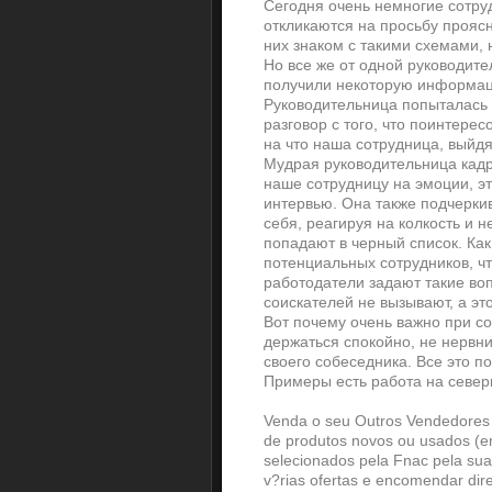
Сегодня очень немногие сотру
откликаются на просьбу проясн
них знаком с такими схемами, 
Но все же от одной руководи
получили некоторую информаци
Руководительница попыталась 
разговор с того, что поинтерес
на что наша сотрудница, выйдя
Мудрая руководительница кадро
наше сотрудницу на эмоции, эт
интервью. Она также подчеркив
себя, реагируя на колкость и 
попадают в черный список. Ка
потенциальных сотрудников, ч
работодатели задают такие во
соискателей не вызывают, а эт
Вот почему очень важно при с
держаться спокойно, не нервн
своего собеседника. Все это п
Примеры есть работа на север
Venda o seu Outros Vendedores P
de produtos novos ou usados (
selecionados pela Fnac pela sua 
v?rias ofertas e encomendar dir