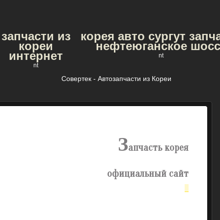
запчасти из
корея авто сургут запч
кореи
нефтеюганское шосс
интернет
nt
nt
Совертек - Автозапчасти из Кореи
з
апчасть корея
официальный сайт